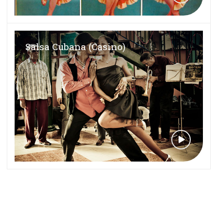
Salsa Cubana (Casino)
VIEW VIDE