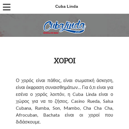
Cuba Linda
ΧΟΡΟΙ
Ο χορός είναι πάθος, είναι σωματική άσκηση,
είναι έκφραση συναισθημάτων… Για ό,τι είναι για
εσένα ο χορός λοιπόν, η Cuba Linda είναι ο
χώρος για να το ζήσεις. Casino Rueda, Salsa
Cubana, Rumba, Son, Mambo, Cha Cha Cha,
Afrocuban, Bachata είναι οι χοροί που
διδάσκουμε.