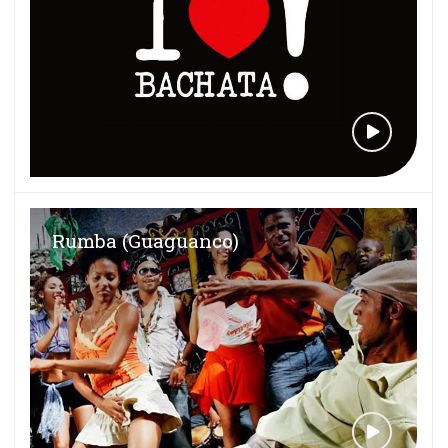
VIEW VIDE
Rumba (Guaguanco)
VIEW VIDE