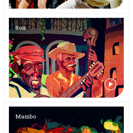
Son
VIEW VIDE
Mambo