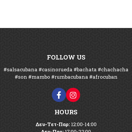
FOLLOW US
#salsacubana #casinorueda #bachata #chachacha
#son #mambo #rumbacubana #afrocuban
HOURS
Δευ-Tετ-Παρ:
12:00-14:00
Δευ-Παρ:
17:00-22:00